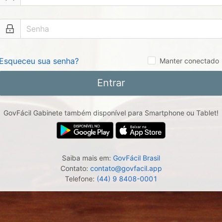
Esqueceu sua senha?
Manter conectado
Entrar
GovFácil Gabinete também disponível para Smartphone ou Tablet!
Saiba mais em:
GovFácil Brasil
Contato:
contato@govfacil.app
Telefone:
(44) 9 8408-0001